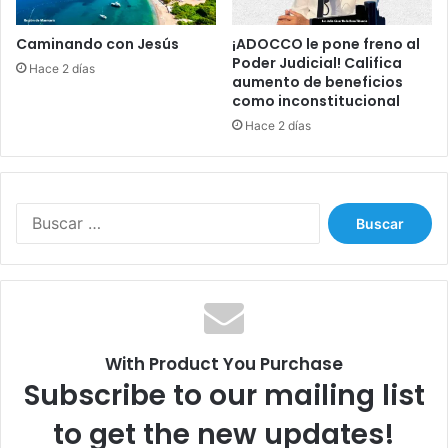
a
p
Caminando con Jesús
¡ADOCCO le pone freno al
a
Poder Judicial! Califica
Hace 2 días
g
aumento de beneficios
como inconstitucional
o
n
Hace 2 días
e
s
y
e
B
l
u
d
s
ó
c
l
a
a
r
r
:
p
With Product You Purchase
a
Subscribe to our mailing list
’
r
to get the new updates!
r