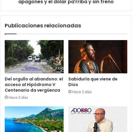
s
apagones y el dólar pa’rriba y sin freno
a
t
m
i
o
c
e
Publicaciones relacionadas
i
n
a
e
e
l
n
P
U
R
S
M
A
,
g
r
Del orgullo al abandono: el
Sabiduría que viene de
i
acceso al Hipódromo V
Dios
t
Centenario da vergüenza
Hace 2 días
e
Hace 2 días
r
í
o
p
o
r