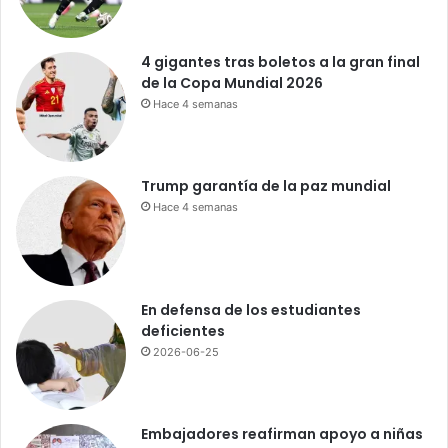
n
o
:
4 gigantes tras boletos a la gran final
e
de la Copa Mundial 2026
l
Hace 4 semanas
a
c
c
e
Trump garantía de la paz mundial
s
Hace 4 semanas
o
a
l
H
i
En defensa de los estudiantes
p
deficientes
ó
2026-06-25
d
r
o
m
Embajadores reafirman apoyo a niñas
o