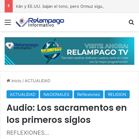
Irán y EE.UU. bajan el tono, pero Ormuz sigue como una bomba a punto de estallar
Menú
B
Inicio
/
ACTUALIDAD
ACTUALIDAD
NACIONALES
Reflexiones
RELIGION
Audio: Los sacramentos en
los primeros siglos
REFLEXIONES...