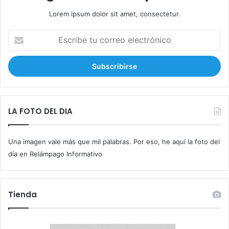
i
Lorem ipsum dolor sit amet, consectetur.
b
a
E
y
s
s
c
i
r
n
i
f
b
r
e
e
t
LA FOTO DEL DIA
n
u
o
c
Una imagen vale más que mil palabras. Por eso, he aquí la foto del
o
r
día en Relámpago Informativo
r
e
o
Tienda
e
l
e
c