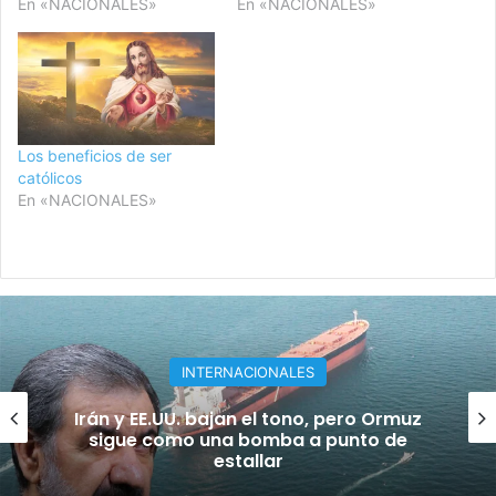
En «NACIONALES»
En «NACIONALES»
Los beneficios de ser
católicos
En «NACIONALES»
INTERNACIONALES
¡Masacre en escuela de Tailandia! Al
menos 7 muertos y 23 heridos en tirote