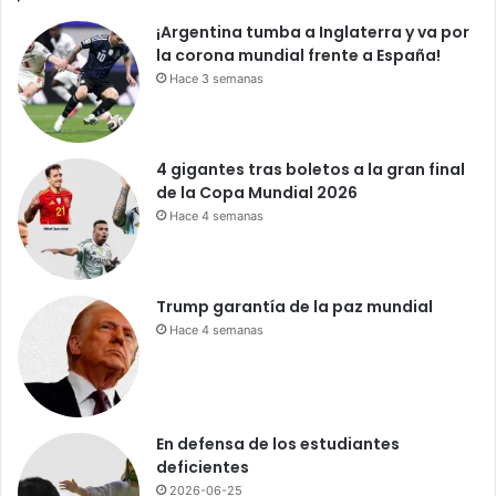
c
¡Argentina tumba a Inglaterra y va por
e
la corona mundial frente a España!
q
u
Hace 3 semanas
e
a
c
4 gigantes tras boletos a la gran final
u
de la Copa Mundial 2026
e
Hace 4 semanas
r
d
o
e
Trump garantía de la paz mundial
n
Hace 4 semanas
e
l
c
o
r
En defensa de los estudiantes
r
deficientes
e
2026-06-25