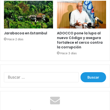
n
Á
o
f
l
r
e
i
p
c
a
a
s
Jarabacoa en Estambul
ADOCCO pone la lupa al
e
nuevo Código y asegura
Hace 2 días
c
fortalece el cerco contra
la corrupción
o
m
Hace 3 días
o
a
G
o
B
n
u
z
s
a
c
l
a
o
r
: