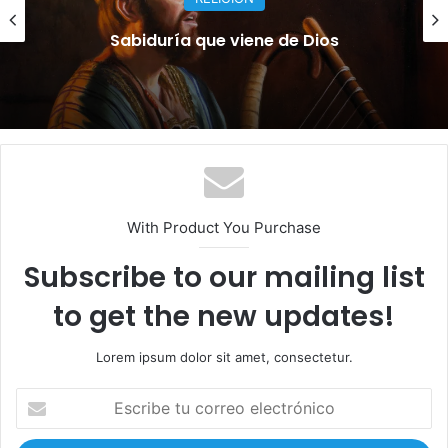
Hondo Valle despega hacia el desarrollo,
el turismo y las inversiones sanas
With Product You Purchase
Subscribe to our mailing list
to get the new updates!
Lorem ipsum dolor sit amet, consectetur.
E
s
c