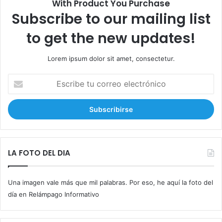
With Product You Purchase
Subscribe to our mailing list
to get the new updates!
Lorem ipsum dolor sit amet, consectetur.
E
s
c
r
i
b
e
t
LA FOTO DEL DIA
u
c
Una imagen vale más que mil palabras. Por eso, he aquí la foto del
o
r
día en Relámpago Informativo
r
e