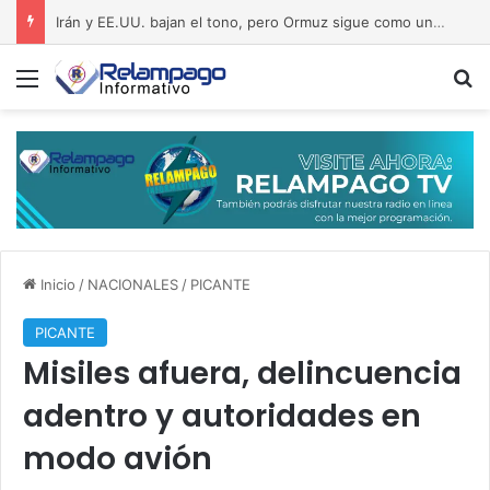
Irán y EE.UU. bajan el tono, pero Ormuz sigue como una bomba a punto de estallar
Menú
B
Inicio
/
NACIONALES
/
PICANTE
PICANTE
Misiles afuera, delincuencia
adentro y autoridades en
modo avión