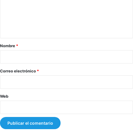
e
n
t
a
r
Nombre
*
i
o
*
Correo electrónico
*
Web