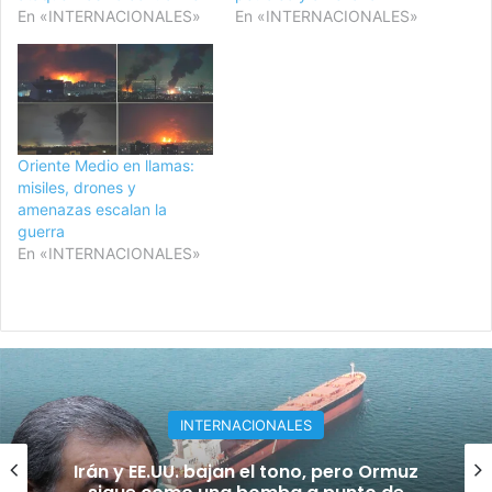
En «INTERNACIONALES»
En «INTERNACIONALES»
Oriente Medio en llamas:
misiles, drones y
amenazas escalan la
guerra
En «INTERNACIONALES»
INTERNACIONALES
¡Masacre en escuela de Tailandia! Al