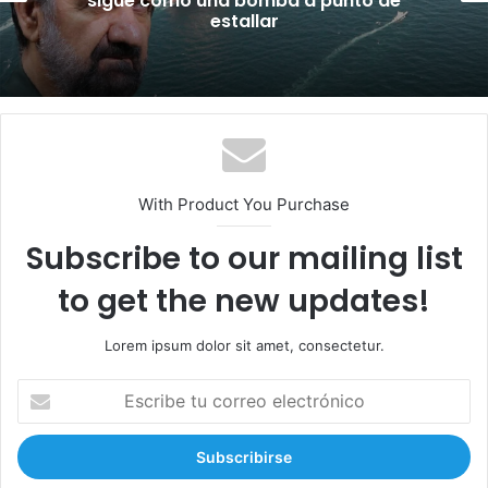
menos 7 muertos y 23 heridos en tiroteo
With Product You Purchase
Subscribe to our mailing list
to get the new updates!
Lorem ipsum dolor sit amet, consectetur.
E
s
c
r
i