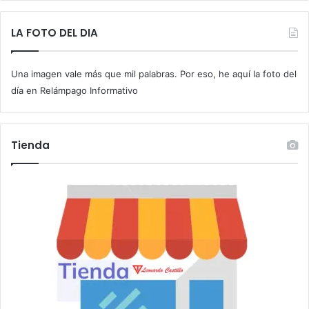
b
e
t
LA FOTO DEL DIA
u
c
Una imagen vale más que mil palabras. Por eso, he aquí la foto del
o
r
día en Relámpago Informativo
r
e
o
Tienda
e
l
e
c
t
r
ó
n
i
c
o