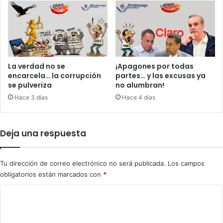
o
n
d
e
h
a
y
La verdad no se
¡Apagones por todas
encarcela… la corrupción
partes… y las excusas ya
u
se pulveriza
no alumbran!
n
a
Hace 3 días
Hace 4 días
m
o
t
Deja una respuesta
o
c
i
Tu dirección de correo electrónico no será publicada.
Los campos
c
obligatorios están marcados con
*
l
e
C
t
o
a
m