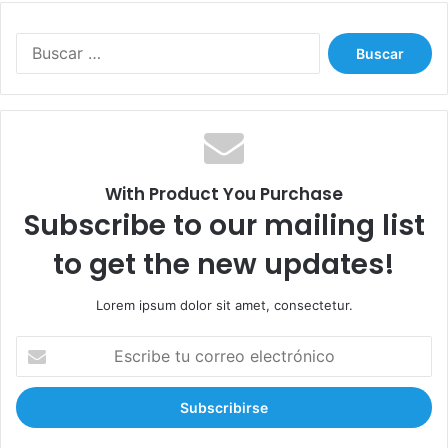
B
u
s
c
a
r
:
With Product You Purchase
Subscribe to our mailing list
to get the new updates!
Lorem ipsum dolor sit amet, consectetur.
E
s
c
r
i