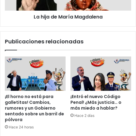
o
e
t
M
r
La hija de María Magdalena
a
o
r
s
í
y
a
Publicaciones relacionadas
l
M
a
a
l
g
e
d
y
a
s
l
e
e
d
n
e
a
¡El horno no está para
¡Entró el nuevo Código
t
galletitas! Cambios,
Penal! ¿Más justicia… o
i
rumores y un Gobierno
más miedo a hablar?
e
sentado sobre un barril de
Hace 2 días
n
pólvora
e
Hace 24 horas
d