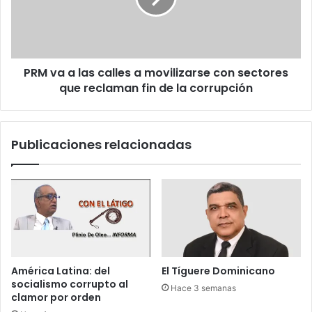
c
c
a
o
o
l
h
a
o
s
l
PRM va a las calles a movilizarse con sectores
c
a
que reclaman fin de la corrupción
a
n
l
d
l
é
e
Publicaciones relacionadas
s
s
d
a
e
m
j
o
a
v
d
i
e
l
f
i
i
z
América Latina: del
El Tíguere Dominicano
n
a
socialismo corrupto al
Hace 3 semanas
a
r
clamor por orden
n
s