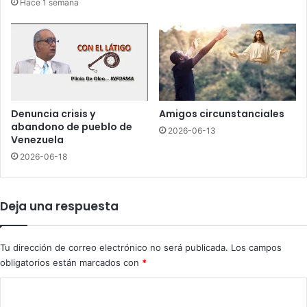
Hace 1 semana
c
e
i
c
a
o
r
n
p
s
l
e
a
c
n
t
Denuncia crisis y
Amigos circunstanciales
t
o
abandono de pueblo de
2026-06-13
a
r
Venezuela
a
e
2026-06-18
c
s
a
q
r
u
Deja una respuesta
b
e
ó
r
n
e
Tu dirección de correo electrónico no será publicada.
Los campos
d
c
obligatorios están marcados con
*
e
l
P
a
C
u
m