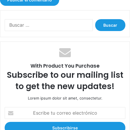
B
u
s
c
a
r
:
With Product You Purchase
Subscribe to our mailing list
to get the new updates!
Lorem ipsum dolor sit amet, consectetur.
E
s
c
r