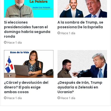
r
r
i
u
d
z
a
…
Si elecciones
A la sombra de Trump, se
d
A
presidenciales fueran el
posesiona De la Espriella
s
domingo habría segunda
Hace 1 día
í
ronda
n
Hace 1 día
o
e
s
.
L
a
l
e
¿Cárcel y devolución del
¿Después de Irán, Trump
y
dinero? El país exige
ayudaría a Zelenski en
ambas cosas
Ucrania?
a
s
Hace 1 día
Hace 1 día
i
g