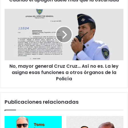
e
a
c
g
N
t
ó
o
r
n
,
ó
d
m
n
u
a
i
e
y
c
l
o
o
e
r
m
g
No, mayor general Cruz Cruz… Así no es. La ley
á
e
s
asigna esas funciones a otros órganos de la
n
q
e
Policía
u
r
e
a
l
l
Publicaciones relacionadas
a
C
o
r
s
u
c
z
u
C