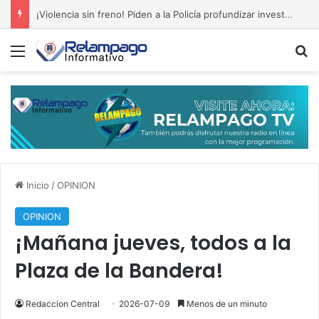
¡Violencia sin freno! Piden a la Policía profundizar investigación sobre asesinato en San Isidro
Menú
B
Inicio
/
OPINION
OPINION
¡Mañana jueves, todos a la
Plaza de la Bandera!
Redaccion Central
2026-07-09
Menos de un minuto