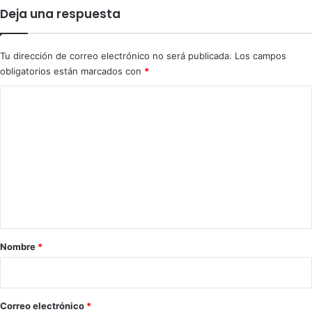
n
Deja una respuesta
a
e
s
Tu dirección de correo electrónico no será publicada.
Los campos
a
obligatorios están marcados con
*
s
f
C
u
o
n
c
m
i
e
o
n
n
e
t
s
a
a
o
r
Nombre
*
t
i
r
o
o
s
*
Correo electrónico
*
ó