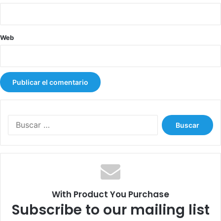
r
g
a
Web
n
o
s
d
e
l
a
P
B
o
u
l
s
i
c
c
a
í
r
a
:
With Product You Purchase
Subscribe to our mailing list