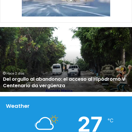
D
e
l
o
r
g
u
l
Hace 2 días
Del orgullo al abandono: el acceso al Hipódromo V
l
Centenario da vergüenza
o
a
l
a
Weather
b
27
a
℃
n
d