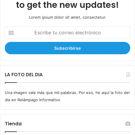
to get the new updates!
Lorem ipsum dolor sit amet, consectetur.
E
s
c
r
i
b
e
t
LA FOTO DEL DIA
u
c
Una imagen vale más que mil palabras. Por eso, he aquí la foto del
o
r
día en Relámpago Informativo
r
e
o
Tienda
e
l